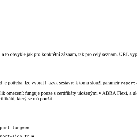
, a to obvykle jak pro konkrétní záznam, tak pro celý seznam. URL vypa
d je potřeba, lze vybrat i jazyk sestavy; k tomu slouží parametr
report
k omezení: funguje pouze s certifikáty uloženými v ABRA Flexi, a ulož
fikátů, který se má použít.
port-lang=en
eport-sign=true