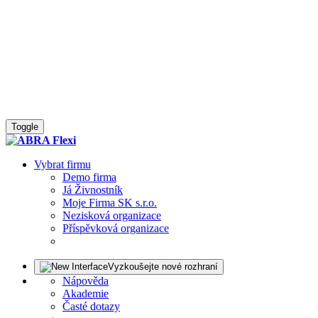
Toggle
Vybrat firmu
Demo firma
Já Živnostník
Moje Firma SK s.r.o.
Nezisková organizace
Příspěvková organizace
Vyzkoušejte nové rozhraní
Nápověda
Akademie
Časté dotazy