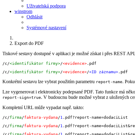
Uživatelská podpora
winstrom
Odhlásit
Systémové nastavení
Export do PDF
Tiskové sestavy dostupné v aplikaci je možné získat i přes REST API
/c/
<identifikátor firmy>
/
<evidence>
.pdf
/c/
<identifikátor firmy>
/
<evidence>
/
<ID záznamu>
.pdf
Konkrétní sestavu lze vybrat použitím parametru
. Poku
report-name
Lze vygenerovat i elektronicky podepsané PDF. Tato funkce má několi
. V budoucnu bude možné vybrat z uložených certi
report-sign=true
Kompletní URL může vypadat např. takto:
/c/
firma
/
faktura-vydana
/
1
.pdf?report-name=dodaciList
/c/
firma
/
faktura-vydana
/
1
.pdf?report-name=dodaciList&re
/c/
firma
/
faktura-vydana
/
1
.pdf?report-name=dodaciList&r