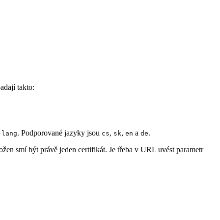
dají takto:
. Podporované jazyky jsou
,
,
a
.
-lang
cs
sk
en
de
en smí být právě jeden certifikát. Je třeba v URL uvést parametr